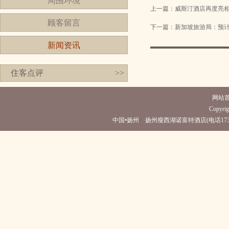
周围环境
上一篇：
威斯汀酒店再度亮
顾客留言
下一篇：
新加坡旅游局：预
新闻资讯
住客点评
>>
网站
Copyrig
中国•扬州 扬州瘦西湖诺富特酒店(电话173727175